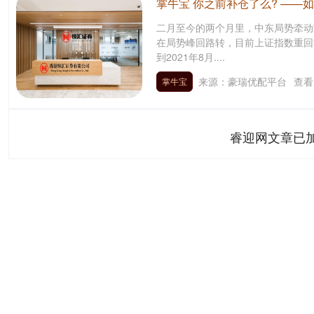
掌牛宝 你之前补仓了么? ——
二月至今的两个月里，中东局势牵动
在局势峰回路转，目前上证指数重回
到2021年8月....
来源：豪瑞优配平台
查看
掌牛宝
睿迎网文章已