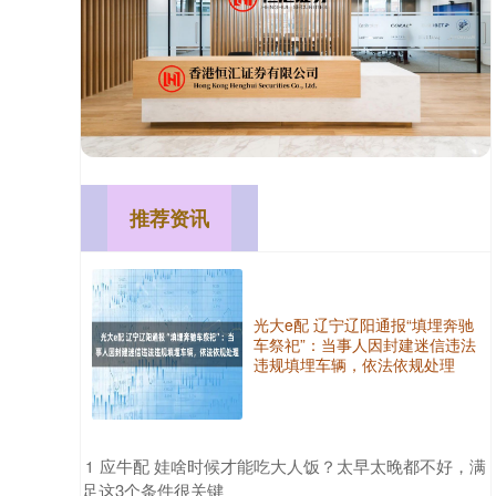
推荐资讯
光大e配 辽宁辽阳通报“填埋奔驰
车祭祀”：当事人因封建迷信违法
违规填埋车辆，依法依规处理
​应牛配 娃啥时候才能吃大人饭？太早太晚都不好，满
1
足这3个条件很关键