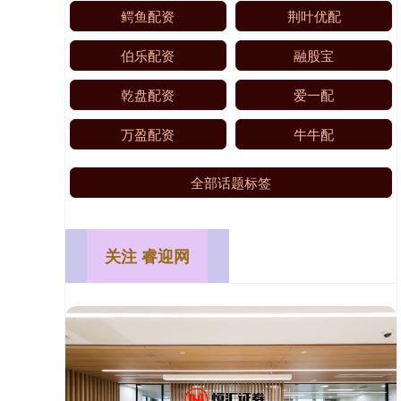
鳄鱼配资
荆叶优配
伯乐配资
融股宝
乾盘配资
爱一配
万盈配资
牛牛配
全部话题标签
关注 睿迎网