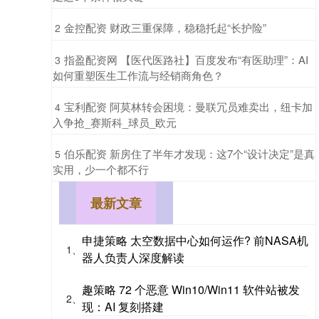
​金控配资 财政三重保障，稳稳托起“长护险”
2
​指盈配资网 【医代医路社】百度发布“有医助理”：AI
3
如何重塑医生工作流与经销商角色？
​宝利配资 阿莫林转会困境：曼联冗员难卖出，纽卡加
4
入争抢_赛斯科_球员_欧元
​伯乐配资 新房住了半年才发现：这7个“设计决定”是真
5
实用，少一个都不行
最新文章
申捷策略 太空数据中心如何运作? 前NASA机
1、
器人负责人深度解读
趣策略 72 个恶意 Win10/Win11 软件站被发
2、
现：AI 复刻搭建