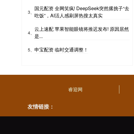
国元配资 全网笑疯! DeepSeek突然撂挑子“去
3、
吃饭”，AI活人感刷屏热搜太真实
云上速配 苹果智能眼镜将推迟发布! 原因居然
4、
是...
申宝配资 临时交通调整！
5、
睿迎网
友情链接：