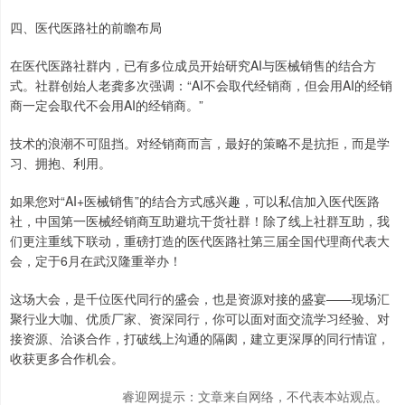
四、医代医路社的前瞻布局
在医代医路社群内，已有多位成员开始研究AI与医械销售的结合方
式。社群创始人老龚多次强调：“AI不会取代经销商，但会用AI的经销
商一定会取代不会用AI的经销商。”
技术的浪潮不可阻挡。对经销商而言，最好的策略不是抗拒，而是学
习、拥抱、利用。
如果您对“AI+医械销售”的结合方式感兴趣，可以私信加入医代医路
社，中国第一医械经销商互助避坑干货社群！除了线上社群互助，我
们更注重线下联动，重磅打造的医代医路社第三届全国代理商代表大
会，定于6月在武汉隆重举办！
这场大会，是千位医代同行的盛会，也是资源对接的盛宴——现场汇
聚行业大咖、优质厂家、资深同行，你可以面对面交流学习经验、对
接资源、洽谈合作，打破线上沟通的隔阂，建立更深厚的同行情谊，
收获更多合作机会。
睿迎网提示：文章来自网络，不代表本站观点。