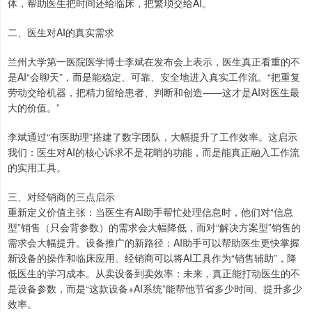
体，帮助医生把时间还给临床，把繁琐交给AI。
二、医生对AI的真实需求
兰州大学第一医院医学博士李斌在发布会上表示，医生真正看重的不
是AI“会聊天”，而是能稳定、可靠、安全地进入真实工作流。“把重复
劳动交给机器，把精力留给患者、判断和创造——这才是AI对医生最
大的价值。”
李斌通过“有医助理”搭建了数字团队，大幅提升了工作效率。这启示
我们：医生对AI的核心诉求不是花哨的功能，而是能真正融入工作流
的实用工具。
三、对经销商的三点启示
重新定义价值主张：当医生有AI助手帮忙处理信息时，他们对“信息
型”销售（只会背参数）的需求会大幅降低，而对“解决方案型”销售的
需求会大幅提升。设备推广的新路径：AI助手可以帮助医生更快掌握
新设备的操作和临床应用。经销商可以将AI工具作为“销售辅助”，降
低医生的学习成本。从卖设备到卖效率：未来，真正能打动医生的不
是设备参数，而是“这款设备+AI系统”能帮他节省多少时间、提升多少
效率。