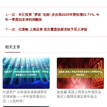
上一篇：
丰汇投资 “胖改”见效! 步步高2025年营收增22.71%, 今
年一季度扣非净利润翻倍
下一篇：
亿策略 上海证券 首次覆盖狄耐克给予买入评级
相关文章
亿盛资产 从快递加速跑感受经
盘盘赢 美国上周首次申领失业
济强体魄——半年报里看信心
救济人数降至接近两年低点
②（人民时评）