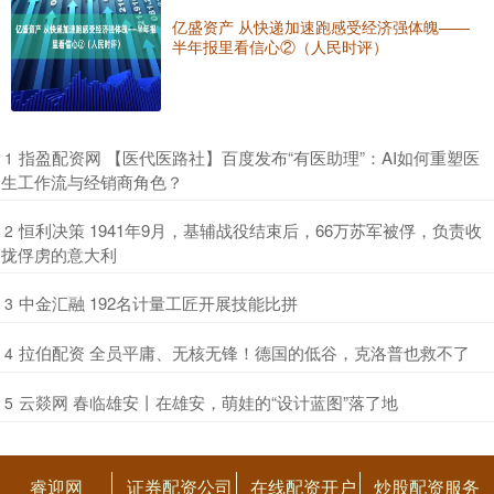
亿盛资产 从快递加速跑感受经济强体魄——
半年报里看信心②（人民时评）
​指盈配资网 【医代医路社】百度发布“有医助理”：AI如何重塑医
1
生工作流与经销商角色？
​恒利决策 1941年9月，基辅战役结束后，66万苏军被俘，负责收
2
拢俘虏的意大利
​中金汇融 192名计量工匠开展技能比拼
3
​拉伯配资 全员平庸、无核无锋！德国的低谷，克洛普也救不了
4
​云燚网 春临雄安丨在雄安，萌娃的“设计蓝图”落了地
5
睿迎网
证券配资公司
在线配资开户
炒股配资服务