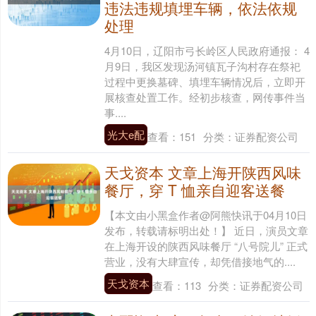
违法违规填埋车辆，依法依规
处理
4月10日，辽阳市弓长岭区人民政府通报： 4
月9日，我区发现汤河镇瓦子沟村存在祭祀
过程中更换墓碑、填埋车辆情况后，立即开
展核查处置工作。经初步核查，网传事件当
事....
光大e配
查看：
151
分类：
证券配资公司
天戈资本 文章上海开陕西风味
餐厅，穿 T 恤亲自迎客送餐
【本文由小黑盒作者@阿熊快讯于04月10日
发布，转载请标明出处！】 近日，演员文章
在上海开设的陕西风味餐厅 “八号院儿” 正式
营业，没有大肆宣传，却凭借接地气的....
天戈资本
查看：
113
分类：
证券配资公司