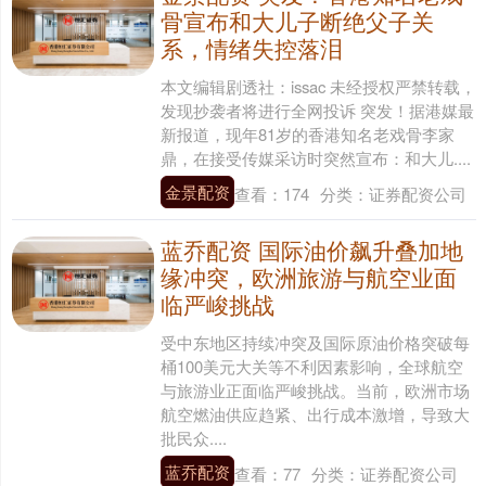
骨宣布和大儿子断绝父子关
系，情绪失控落泪
本文编辑剧透社：issac 未经授权严禁转载，
发现抄袭者将进行全网投诉 突发！据港媒最
新报道，现年81岁的香港知名老戏骨李家
鼎，在接受传媒采访时突然宣布：和大儿....
金景配资
查看：
174
分类：
证券配资公司
蓝乔配资 国际油价飙升叠加地
缘冲突，欧洲旅游与航空业面
临严峻挑战
受中东地区持续冲突及国际原油价格突破每
桶100美元大关等不利因素影响，全球航空
与旅游业正面临严峻挑战。当前，欧洲市场
航空燃油供应趋紧、出行成本激增，导致大
批民众....
蓝乔配资
查看：
77
分类：
证券配资公司