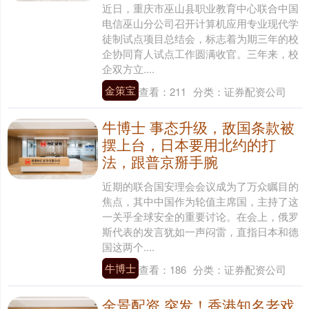
近日，重庆市巫山县职业教育中心联合中国
电信巫山分公司召开计算机应用专业现代学
徒制试点项目总结会，标志着为期三年的校
企协同育人试点工作圆满收官。三年来，校
企双方立....
金策宝
查看：
211
分类：
证券配资公司
牛博士 事态升级，敌国条款被
摆上台，日本要用北约的打
法，跟普京掰手腕
近期的联合国安理会会议成为了万众瞩目的
焦点，其中中国作为轮值主席国，主持了这
一关乎全球安全的重要讨论。在会上，俄罗
斯代表的发言犹如一声闷雷，直指日本和德
国这两个....
牛博士
查看：
186
分类：
证券配资公司
金景配资 突发！香港知名老戏