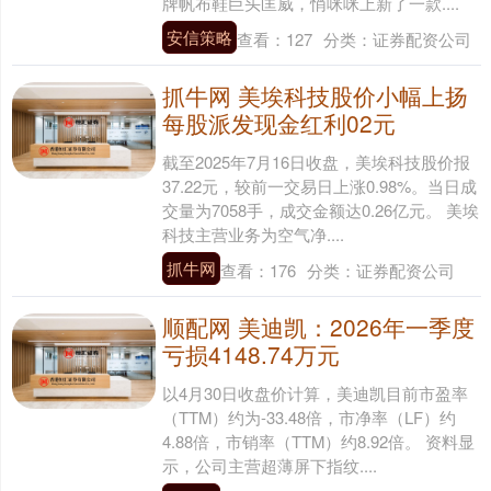
牌帆布鞋巨头匡威，悄咪咪上新了一款....
安信策略
查看：
127
分类：
证券配资公司
抓牛网 美埃科技股价小幅上扬
每股派发现金红利02元
截至2025年7月16日收盘，美埃科技股价报
37.22元，较前一交易日上涨0.98%。当日成
交量为7058手，成交金额达0.26亿元。 美埃
科技主营业务为空气净....
抓牛网
查看：
176
分类：
证券配资公司
顺配网 美迪凯：2026年一季度
亏损4148.74万元
以4月30日收盘价计算，美迪凯目前市盈率
（TTM）约为-33.48倍，市净率（LF）约
4.88倍，市销率（TTM）约8.92倍。 资料显
示，公司主营超薄屏下指纹....