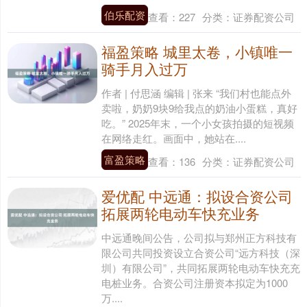
伯乐配资
查看：
227
分类：
证券配资公司
福盈策略 城里太卷，小镇唯一
骑手月入过万
作者 | 付思涵 编辑 | 张来 “我们村也能点外
卖啦，奶奶9块9给我点的奶油小蛋糕，真好
吃。” 2025年末，一个小女孩拍摄的短视频
在网络走红。画面中，她站在....
富盈策略
查看：
136
分类：
证券配资公司
爱优配 中远通：拟设合资公司
拓展两轮电动车快充业务
中远通晚间公告，公司拟与郑州正方科技有
限公司共同投资设立合资公司“远方科技（深
圳）有限公司”，共同拓展两轮电动车快充充
电桩业务。合资公司注册资本拟定为1000
万....