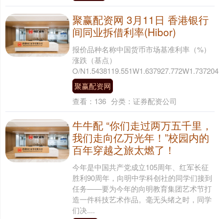
聚赢配资网 3月11日 香港银行
间同业拆借利率(Hibor)
报价品种名称中国货币市场基准利率（%）
涨跌（基点）
O/N1.5438119.551W1.637927.772W1.737204.
聚赢配资网
查看：
136
分类：
证券配资公司
牛牛配 “你们走过两万五千里，
我们走向亿万光年！”校园内的
百年穿越之旅太燃了！
今年是中国共产党成立105周年、红军长征
胜利90周年，向明中学科创社的同学们接到
任务——要为今年的向明教育集团艺术节打
造一件科技艺术作品。毫无头绪之时，同学
们决....