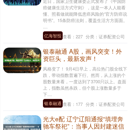
近日，国家卫生健康委正式发布了《中国防
癌健康生活方式守则》，这是一本人人能看
懂、照着做就能降低患癌风险的“官方防癌说
明书”。15条防癌法则，覆盖生活方方面面。
....
亿海智投
查看：
227
分类：
证券配资公司
银泰融通 A股，画风突变！外
资巨头，最新发声！
风格变了！ 9月4日早上，高位热门股全线下
跌，带动指数普遍下行。然而，从上涨的个
股数量来看，一度达到了3700只以上。盘面
上，指数虽然杀跌，但个股上涨数量多于
下....
银泰融通
查看：
177
分类：
证券配资公司
光大e配 辽宁辽阳通报“填埋奔
驰车祭祀”：当事人因封建迷信