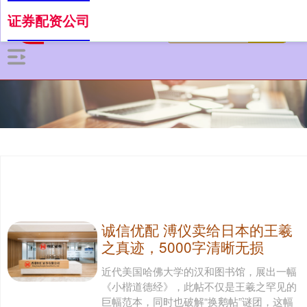
证券配资公司
诚信优配 溥仪卖给日本的王羲
之真迹，5000字清晰无损
近代美国哈佛大学的汉和图书馆，展出一幅
《小楷道德经》，此帖不仅是王羲之罕见的
巨幅范本，同时也破解“换鹅帖”谜团，这幅