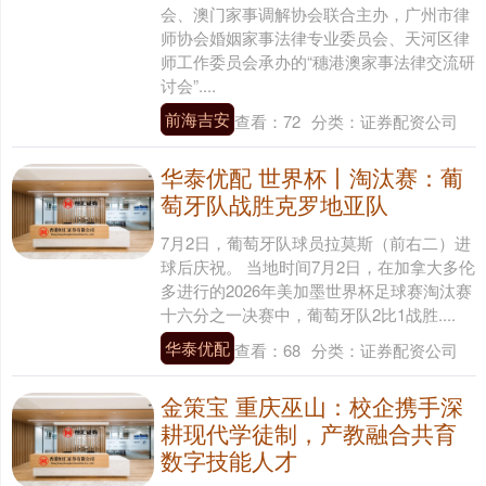
会、澳门家事调解协会联合主办，广州市律
师协会婚姻家事法律专业委员会、天河区律
师工作委员会承办的“穗港澳家事法律交流研
讨会”....
前海吉安
查看：
72
分类：
证券配资公司
华泰优配 世界杯丨淘汰赛：葡
萄牙队战胜克罗地亚队
7月2日，葡萄牙队球员拉莫斯（前右二）进
球后庆祝。 当地时间7月2日，在加拿大多伦
多进行的2026年美加墨世界杯足球赛淘汰赛
十六分之一决赛中，葡萄牙队2比1战胜....
华泰优配
查看：
68
分类：
证券配资公司
金策宝 重庆巫山：校企携手深
耕现代学徒制，产教融合共育
数字技能人才