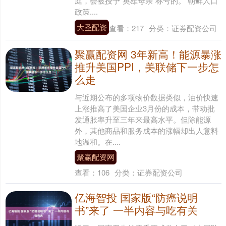
庭，会被授予“英雄母亲”称号的。 朝鲜人口
政策....
大圣配资
查看：
217
分类：
证券配资公司
聚赢配资网 3年新高！能源暴涨
推升美国PPI，美联储下一步怎
么走
与近期公布的多项物价数据类似，油价快速
上涨推高了美国企业3月份的成本，带动批
发通胀率升至三年来最高水平。但除能源
外，其他商品和服务成本的涨幅却出人意料
地温和。在....
聚赢配资网
查看：
106
分类：
证券配资公司
亿海智投 国家版“防癌说明
书”来了 一半内容与吃有关