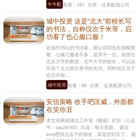
牛牛配
查看：
161
分类：
证券配资公司
城中投资 这是“北大”前校长写
的书法，自称仅次于米芾，启
功看了也心服口服！
近现代书坛的书法家，能让启功先生脱帽致
敬、心服口服者不多，是其中一位。他曾任
北京大学的教授、北平大学的校长，可以说
开创了北大师生善书的先河。同时他又与于
右任并称....
城中投资
查看：
96
分类：
证券配资公司
安信策略 收手吧匡威，外面都
在笑你丑
本文系网易沸点工作室《槽值》栏目（公众
号：caozhi163）出品，每天更新。 最近
emo想找点乐子的朋友，算是挖到宝了。 老