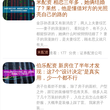
米配资 相恋三年多，她俩结婚
了? 果然，他是懂借对方的光照
亮自己的路的
金莎孙丞潇又有新消息了，两人上夫妻综艺
——妻子的浪漫旅行。 看到这个，有不少人
都挺惊讶的，她俩什么时候悄悄结婚了？ 妻
子的浪漫旅行，是夫妻综艺，顾名思义就只
有夫....
米配资
查看：
177
分类：
证券配资公司
伯乐配资 新房住了半年才发
现：这7个“设计决定”是真实
用，少一个都不行
房子住着舒不舒服， 除了房子的面积、户型
之外，跟它的装修细节也有关系。 很多人花
了几十万装好的房子， 入住之后怎么住都不
舒服，大概率是装修上踩了雷。 我家房子
装....