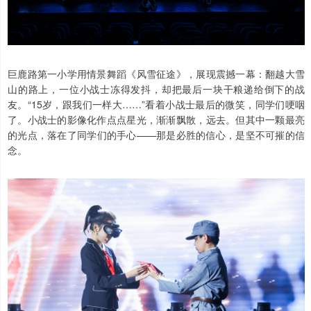
巨鹿路第一小学用情景舞蹈《风雪征途》，展现震撼一幕：翻越大雪
山的路上，一位小战士冻得发抖，却把最后一块干粮递给倒下的战
友。“15岁，跟我们一样大……”看着小战士最后的微笑，同学们哽咽
了。小战士的影像化作点点星光，渐渐飘散，远去。但其中一颗最亮
的光点，落在了同学们的手心——那是必胜的信心，是坚不可摧的信
念。