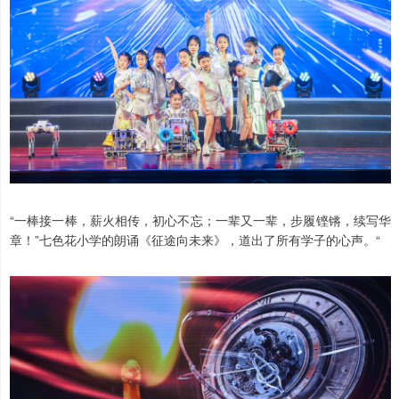
“一棒接一棒，薪火相传，初心不忘；一辈又一辈，步履铿锵，续写华
章！”七色花小学的朗诵《征途向未来》，道出了所有学子的心声。“