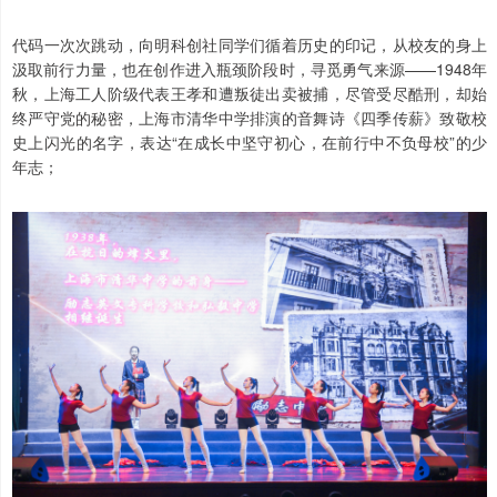
代码一次次跳动，向明科创社同学们循着历史的印记，从校友的身上
汲取前行力量，也在创作进入瓶颈阶段时，寻觅勇气来源——1948年
秋，上海工人阶级代表王孝和遭叛徒出卖被捕，尽管受尽酷刑，却始
终严守党的秘密，上海市清华中学排演的音舞诗《四季传薪》致敬校
史上闪光的名字，表达“在成长中坚守初心，在前行中不负母校”的少
年志；