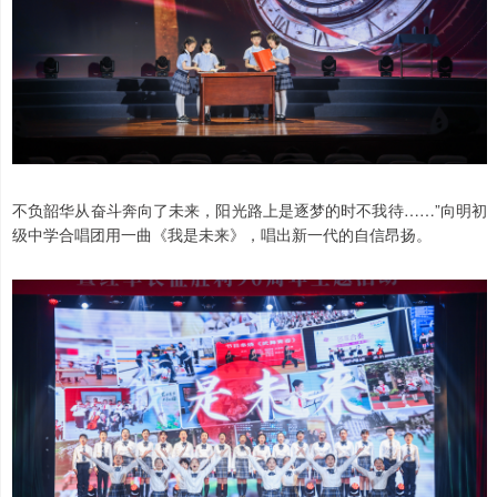
不负韶华从奋斗奔向了未来，阳光路上是逐梦的时不我待……”向明初
级中学合唱团用一曲《我是未来》，唱出新一代的自信昂扬。