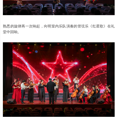
熟悉的旋律再一次响起，向明室内乐队演奏的管弦乐《红星歌》在礼
堂中回响。