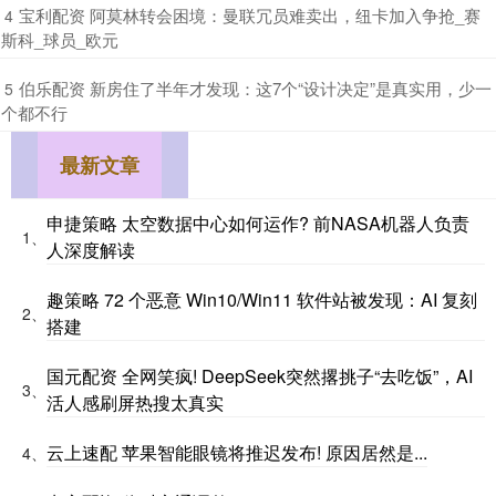
​宝利配资 阿莫林转会困境：曼联冗员难卖出，纽卡加入争抢_赛
4
斯科_球员_欧元
​伯乐配资 新房住了半年才发现：这7个“设计决定”是真实用，少一
5
个都不行
最新文章
申捷策略 太空数据中心如何运作? 前NASA机器人负责
1、
人深度解读
趣策略 72 个恶意 Win10/Win11 软件站被发现：AI 复刻
2、
搭建
国元配资 全网笑疯! DeepSeek突然撂挑子“去吃饭”，AI
3、
活人感刷屏热搜太真实
云上速配 苹果智能眼镜将推迟发布! 原因居然是...
4、