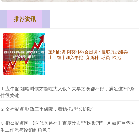
推荐资讯
宝利配资 阿莫林转会困境：曼联冗员难卖
出，纽卡加入争抢_赛斯科_球员_欧元
​应牛配 娃啥时候才能吃大人饭？太早太晚都不好，满足这3个条
1
件很关键
​金控配资 财政三重保障，稳稳托起“长护险”
2
​指盈配资网 【医代医路社】百度发布“有医助理”：AI如何重塑医
3
生工作流与经销商角色？