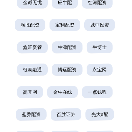
金诚无忧
应牛配
红河配资
融胜配资
宝利配资
城中投资
鑫旺资管
牛津配资
牛博士
银泰融通
博远配资
永宝网
高开网
金牛在线
一点钱程
蓝乔配资
百胜证券
光大e配