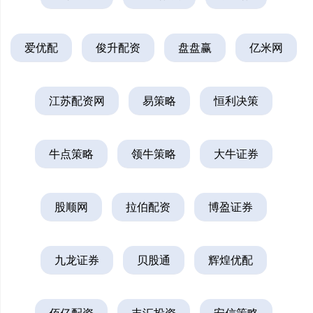
爱优配
俊升配资
盘盘赢
亿米网
江苏配资网
易策略
恒利决策
牛点策略
领牛策略
大牛证券
股顺网
拉伯配资
博盈证券
九龙证券
贝股通
辉煌优配
佰亿配资
丰汇投资
安信策略