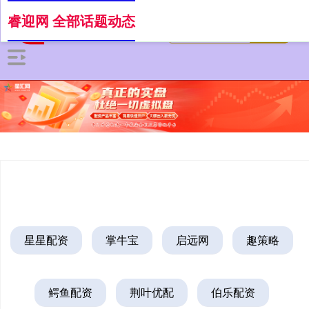
睿迎网 全部话题动态
星星配资
掌牛宝
启远网
趣策略
鳄鱼配资
荆叶优配
伯乐配资