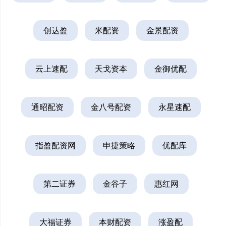
创达盈
米配资
金景配资
云上速配
天戈资本
金御优配
通昭配资
金八号配资
永星速配
指盈配资网
申捷策略
优配库
第二证券
金谷子
惠红网
大福证券
本财配资
涨盈配