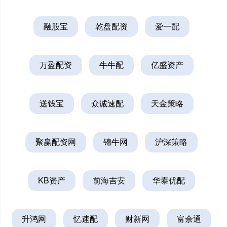
融股宝
乾盘配资
爱一配
万盈配资
牛牛配
亿盛资产
送钱宝
众诚速配
天金策略
聚赢配资网
锦牛网
沪深策略
KB资产
前海吉安
华泰优配
升鸿网
忆速配
财新网
富余通