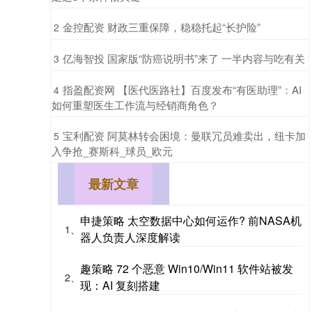
​金控配资 财政三重保障，稳稳托起“长护险”
2
​亿海智投 国家版“防癌说明书”来了 一半内容与吃有关
3
​指盈配资网 【医代医路社】百度发布“有医助理”：AI
4
如何重塑医生工作流与经销商角色？
​宝利配资 阿莫林转会困境：曼联冗员难卖出，纽卡加
5
入争抢_赛斯科_球员_欧元
最新文章
申捷策略 太空数据中心如何运作? 前NASA机
1、
器人负责人深度解读
趣策略 72 个恶意 Win10/Win11 软件站被发
2、
现：AI 复刻搭建