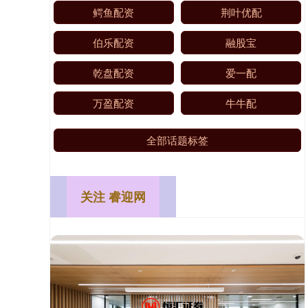
鳄鱼配资
荆叶优配
伯乐配资
融股宝
乾盘配资
爱一配
万盈配资
牛牛配
全部话题标签
关注 睿迎网