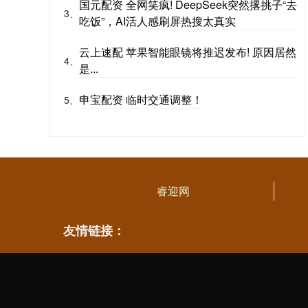
国元配资 全网笑疯! DeepSeek突然撂挑子“去
3、
吃饭”，AI活人感刷屏热搜太真实
云上速配 苹果智能眼镜将推迟发布! 原因居然
4、
是...
申宝配资 临时交通调整！
5、
睿迎网
友情链接：