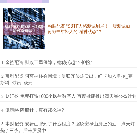
融胜配资 “SBTI”人格测试刷屏！一场测试如
何戳中年轻人的“精神状态”？
​金控配资 财政三重保障，稳稳托起“长护险”
1
​宝利配资 阿莫林转会困境：曼联冗员难卖出，纽卡加入争抢_赛
2
斯科_球员_欧元
​财汇盈 免费打造1000个医生数字人 百度健康推出满天星公益计划
3
​億策略 降脂针，真有那么神?
4
​本财配资 安禄山胖到了什么程度？据说安禄山身上的油，点天灯
5
烧了三夜。后来罗贯中