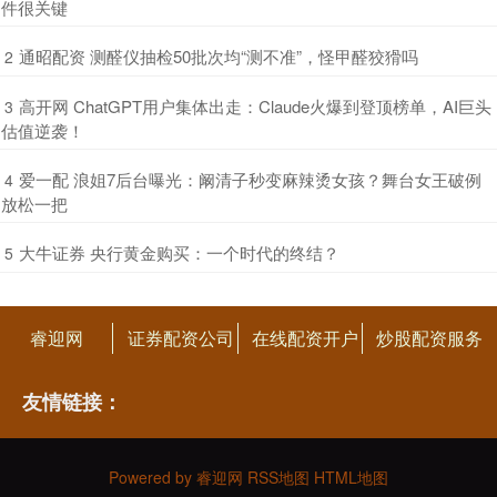
件很关键
​通昭配资 测醛仪抽检50批次均“测不准”，怪甲醛狡猾吗
2
​高开网 ChatGPT用户集体出走：Claude火爆到登顶榜单，AI巨头
3
估值逆袭！
​爱一配 浪姐7后台曝光：阚清子秒变麻辣烫女孩？舞台女王破例
4
放松一把
​大牛证券 央行黄金购买：一个时代的终结？
5
睿迎网
证券配资公司
在线配资开户
炒股配资服务
友情链接：
Powered by
睿迎网
RSS地图
HTML地图