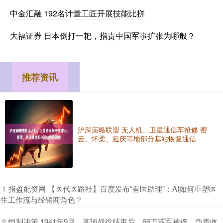
中金汇融 192名计量工匠开展技能比拼
大福证券 日本倒打一耙，指责中国军事扩张为哪般？
推荐资讯
沪深策略联盟 无人机、卫星通信车抢修 密
云、怀柔、延庆等地部分基站恢复通信
​指盈配资网 【医代医路社】百度发布“有医助理”：AI如何重塑医
1
生工作流与经销商角色？
​恒利决策 1941年9月，基辅战役结束后，66万苏军被俘，负责收
2