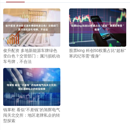
俊升配资 多地新能源车牌绿色
股票king 科创50权重占比“超标”
变白色？交管部门：属污损机动
寒武纪等需“瘦身”
车号牌，不合法
钱掌柜 看似“不差钱”的旭辉电气
闯关北交所：地区老牌私企的转
型探索