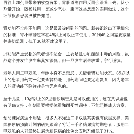
再往上加剂量带来的收益有限，胃肠道副作用反而会跟着上去。从小
剂量开始、随餐服用，是减少恶心、腹泻这类反应的实用做法，这个
细节很多患者没被告知过。
肾功能不全能不能用，这是最常被问到的问题。新共识给出了更细化
的标准：肾小球滤过率在45以上可以正常使用，30到45之间需要减量
并密切监测，低于30就不建议用了。
肝功能严重受损的患者也不适合，主要是担心乳酸酸中毒的风险，虽
然这个并发症发生率其实很低，但一旦发生后果较重，宁可谨慎。
老年人用二甲双胍，年龄本身不是禁忌，关键看肾功能状态。65岁以
上的患者用药前一定要查肾功能，用药期间也要定期复查，因为老年
人的肾功能下降往往是悄无声息的。
至于儿童，10岁以上的2型糖尿病患儿是可以使用的，这在共识里也
有明确支持，但剂量要根据体重和耐受性调整，不能照搬成人方案。
预防糖尿病这个用途，很多人不知道二甲双胍其实也有依据支撑。美
国糖尿病预防计划的研究跟踪了将近三千名糖尿病前期患者，服用二
甲双胍的人群最终进展为糖尿病的比例比安慰剂组低了31%。