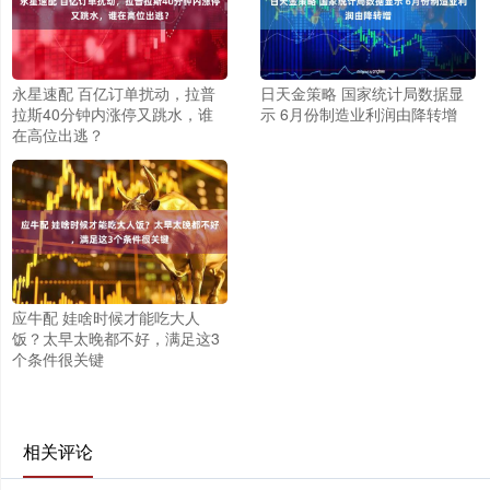
永星速配 百亿订单扰动，拉普
日天金策略 国家统计局数据显
拉斯40分钟内涨停又跳水，谁
示 6月份制造业利润由降转增
在高位出逃？
应牛配 娃啥时候才能吃大人
饭？太早太晚都不好，满足这3
个条件很关键
相关评论