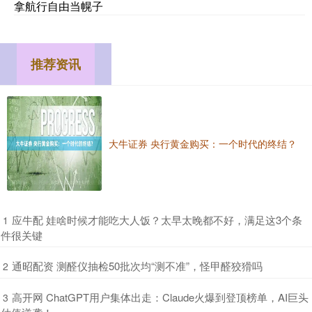
拿航行自由当幌子
推荐资讯
大牛证券 央行黄金购买：一个时代的终结？
​应牛配 娃啥时候才能吃大人饭？太早太晚都不好，满足这3个条
1
件很关键
​通昭配资 测醛仪抽检50批次均“测不准”，怪甲醛狡猾吗
2
​高开网 ChatGPT用户集体出走：Claude火爆到登顶榜单，AI巨头
3